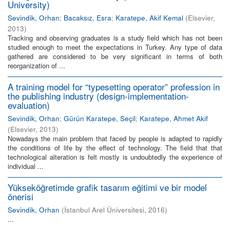
University)
Sevindik, Orhan
;
Bacaksız, Esra
;
Karatepe, Akif Kemal
(
Elsevier
,
2013
)
Tracking and observing graduates is a study field which has not been
studied enough to meet the expectations in Turkey. Any type of data
gathered are considered to be very significant in terms of both
reorganization of ...
A training model for “typesetting operator” profession in
the publishing industry (design-implementation-
evaluation)
Sevindik, Orhan
;
Gürün Karatepe, Seçil
;
Karatepe, Ahmet Akif
(
Elsevier
,
2013
)
Nowadays the main problem that faced by people is adapted to rapidly
the conditions of life by the effect of technology. The field that that
technological alteration is felt mostly is undoubtedly the experience of
individual ...
Yükseköğretimde grafik tasarım eğitimi ve bir model
önerisi
Sevindik, Orhan
(
İstanbul Arel Üniversitesi
,
2016
)
...