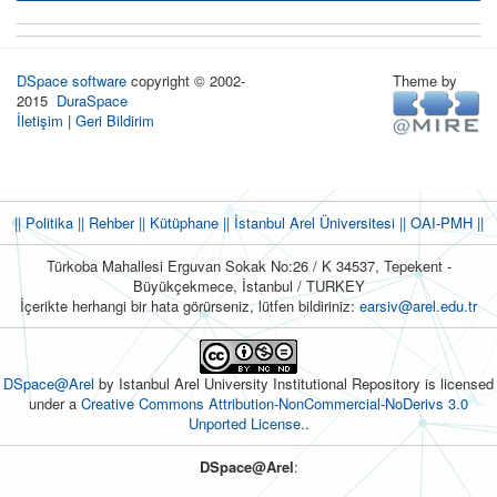
DSpace software
copyright © 2002-
Theme by
2015
DuraSpace
İletişim
|
Geri Bildirim
|| Politika
|| Rehber
|| Kütüphane
|| İstanbul Arel Üniversitesi ||
OAI-PMH ||
Türkoba Mahallesi Erguvan Sokak No:26 / K 34537, Tepekent -
Büyükçekmece, İstanbul / TURKEY
İçerikte herhangi bir hata görürseniz, lütfen bildiriniz:
earsiv@arel.edu.tr
DSpace@Arel
by Istanbul Arel University Institutional Repository is licensed
under a
Creative Commons Attribution-NonCommercial-NoDerivs 3.0
Unported License.
.
DSpace@Arel
: