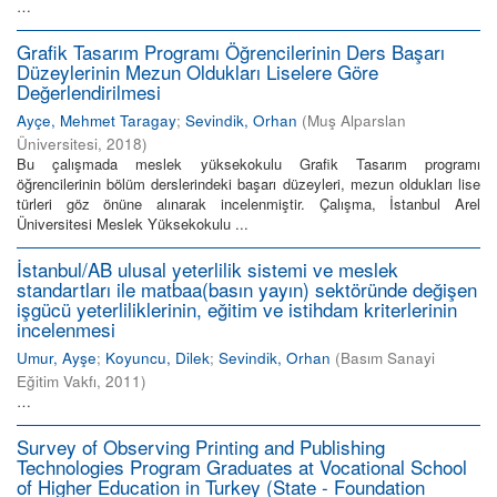
…
Grafik Tasarım Programı Öğrencilerinin Ders Başarı
Düzeylerinin Mezun Oldukları Liselere Göre
Değerlendirilmesi
Ayçe, Mehmet Taragay
;
Sevindik, Orhan
(
Muş Alparslan
Üniversitesi
,
2018
)
Bu çalışmada meslek yüksekokulu Grafik Tasarım programı
öğrencilerinin bölüm derslerindeki başarı düzeyleri, mezun oldukları lise
türleri göz önüne alınarak incelenmiştir. Çalışma, İstanbul Arel
Üniversitesi Meslek Yüksekokulu ...
İstanbul/AB ulusal yeterlilik sistemi ve meslek
standartları ile matbaa(basın yayın) sektöründe değişen
işgücü yeterliliklerinin, eğitim ve istihdam kriterlerinin
incelenmesi
Umur, Ayşe
;
Koyuncu, Dilek
;
Sevindik, Orhan
(
Basım Sanayi
Eğitim Vakfı
,
2011
)
…
Survey of Observing Printing and Publishing
Technologies Program Graduates at Vocational School
of Higher Education in Turkey (State - Foundation