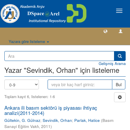
Geçiş
Yönlen
Yazara göre listeleme
Gelişmiş Arama
Yazar "Sevindik, Orhan" için listeleme
Bul
Toplam kayıt 6, listelenen: 1-6
Ankara ili basım sektörü iş piyasası ihtiyaç
analizi(2011-2014)
Gültekin, G. Gülnaz
;
Sevindik, Orhan
;
Parlak, Hatice
(
Basım
Sanayi Eğitim Vakfı
,
2011
)