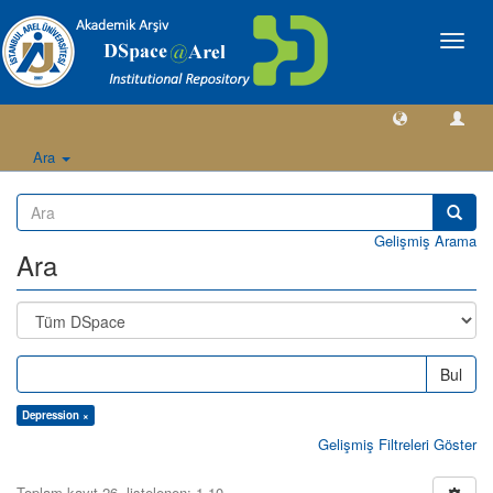
Geçiş
Yönlen
Ara
Gelişmiş Arama
Ara
Bul
Depression ×
Gelişmiş Filtreleri Göster
Toplam kayıt 26, listelenen: 1-10