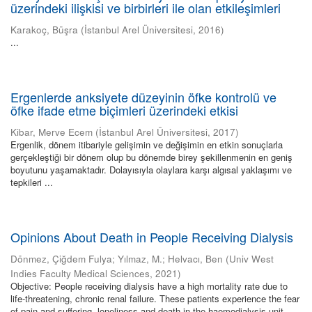
üzerindeki ilişkisi ve birbirleri ile olan etkileşimleri
Karakoç, Büşra
(
İstanbul Arel Üniversitesi
,
2016
)
...
Ergenlerde anksiyete düzeyinin öfke kontrolü ve
öfke ifade etme biçimleri üzerindeki etkisi
Kibar, Merve Ecem
(
İstanbul Arel Üniversitesi
,
2017
)
Ergenlik, dönem itibariyle gelişimin ve değişimin en etkin sonuçlarla
gerçekleştiği bir dönem olup bu dönemde birey şekillenmenin en geniş
boyutunu yaşamaktadır. Dolayısıyla olaylara karşı algısal yaklaşımı ve
tepkileri ...
Opinions About Death in People Receiving Dialysis
Dönmez, Çiğdem Fulya
;
Yılmaz, M.
;
Helvacı, Ben
(
Univ West
Indies Faculty Medical Sciences
,
2021
)
Objective: People receiving dialysis have a high mortality rate due to
life-threatening, chronic renal failure. These patients experience the fear
of pain and suffering, loneliness and death in the haemodialysis unit.