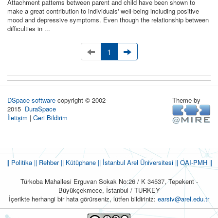
Attachment patterns between parent and child have been shown to
make a great contribution to individuals' well-being including positive
mood and depressive symptoms. Even though the relationship between
difficulties in ...
1
DSpace software
copyright © 2002-
Theme by
2015
DuraSpace
İletişim
|
Geri Bildirim
|| Politika
|| Rehber
|| Kütüphane
|| İstanbul Arel Üniversitesi ||
OAI-PMH ||
Türkoba Mahallesi Erguvan Sokak No:26 / K 34537, Tepekent -
Büyükçekmece, İstanbul / TURKEY
İçerikte herhangi bir hata görürseniz, lütfen bildiriniz:
earsiv@arel.edu.tr