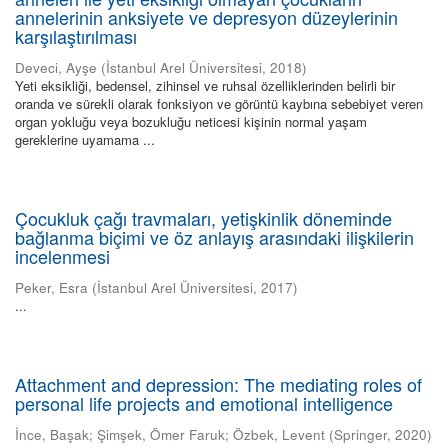
annelerinin anksiyete ve depresyon düzeylerinin
karşılaştırılması
Deveci, Ayşe
(
İstanbul Arel Üniversitesi
,
2018
)
Yeti eksikliği, bedensel, zihinsel ve ruhsal özelliklerinden belirli bir
oranda ve sürekli olarak fonksiyon ve görüntü kaybına sebebiyet veren
organ yokluğu veya bozukluğu neticesi kişinin normal yaşam
gereklerine uyamama ...
Çocukluk çağı travmaları, yetişkinlik döneminde
bağlanma biçimi ve öz anlayış arasındaki ilişkilerin
incelenmesi
Peker, Esra
(
İstanbul Arel Üniversitesi
,
2017
)
...
Attachment and depression: The mediating roles of
personal life projects and emotional intelligence
İnce, Başak
;
Şimşek, Ömer Faruk
;
Özbek, Levent
(
Springer
,
2020
)