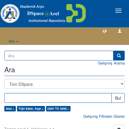
Geçiş
Yönlen
Ara
Gelişmiş Arama
Ara
Bul
false ×
Yiğit Şakar, Ayşe ×
[2007 TO 2009] ×
Gelişmiş Filtreleri Göster
Toplam kayıt 1, listelenen: 1-1