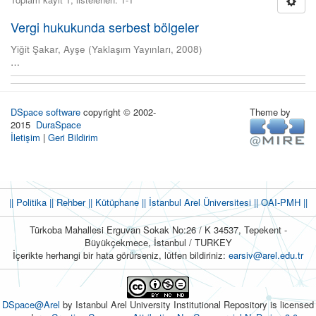
Vergi hukukunda serbest bölgeler
Yiğit Şakar, Ayşe
(
Yaklaşım Yayınları
,
2008
)
…
DSpace software
copyright © 2002-
Theme by
2015
DuraSpace
İletişim
|
Geri Bildirim
|| Politika
|| Rehber
|| Kütüphane
|| İstanbul Arel Üniversitesi ||
OAI-PMH ||
Türkoba Mahallesi Erguvan Sokak No:26 / K 34537, Tepekent -
Büyükçekmece, İstanbul / TURKEY
İçerikte herhangi bir hata görürseniz, lütfen bildiriniz:
earsiv@arel.edu.tr
DSpace@Arel
by Istanbul Arel University Institutional Repository is licensed