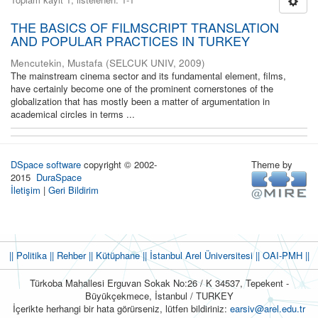
THE BASICS OF FILMSCRIPT TRANSLATION
AND POPULAR PRACTICES IN TURKEY
Mencutekin, Mustafa
(
SELCUK UNIV
,
2009
)
The mainstream cinema sector and its fundamental element, films,
have certainly become one of the prominent cornerstones of the
globalization that has mostly been a matter of argumentation in
academical circles in terms ...
DSpace software
copyright © 2002-
Theme by
2015
DuraSpace
İletişim
|
Geri Bildirim
|| Politika
|| Rehber
|| Kütüphane
|| İstanbul Arel Üniversitesi ||
OAI-PMH ||
Türkoba Mahallesi Erguvan Sokak No:26 / K 34537, Tepekent -
Büyükçekmece, İstanbul / TURKEY
İçerikte herhangi bir hata görürseniz, lütfen bildiriniz:
earsiv@arel.edu.tr