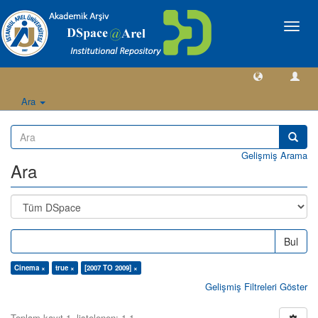
Geçiş
Yönlen
Ara
Gelişmiş Arama
Ara
Bul
Cinema ×
true ×
[2007 TO 2009] ×
Gelişmiş Filtreleri Göster
Toplam kayıt 1, listelenen: 1-1