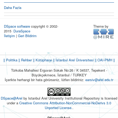
Daha Fazla
DSpace software
copyright © 2002-
Theme by
2015
DuraSpace
İletişim
|
Geri Bildirim
|| Politika
|| Rehber
|| Kütüphane
|| İstanbul Arel Üniversitesi ||
OAI-PMH ||
Türkoba Mahallesi Erguvan Sokak No:26 / K 34537, Tepekent -
Büyükçekmece, İstanbul / TURKEY
İçerikte herhangi bir hata görürseniz, lütfen bildiriniz:
earsiv@arel.edu.tr
DSpace@Arel
by Istanbul Arel University Institutional Repository is licensed
under a
Creative Commons Attribution-NonCommercial-NoDerivs 3.0
Unported License.
.
DSpace@Arel
: