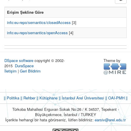
Erişim Şekline Göre
info:eu-repo/semantics/closedAccess
[3]
info:eu-repo/semantics/openAccess
[4]
DSpace software
copyright © 2002-
Theme by
2015
DuraSpace
İletişim
|
Geri Bildirim
|| Politika
|| Rehber
|| Kütüphane
|| İstanbul Arel Üniversitesi ||
OAI-PMH ||
Türkoba Mahallesi Erguvan Sokak No:26 / K 34537, Tepekent -
Büyükçekmece, İstanbul / TURKEY
İçerikte herhangi bir hata görürseniz, lütfen bildiriniz:
earsiv@arel.edu.tr