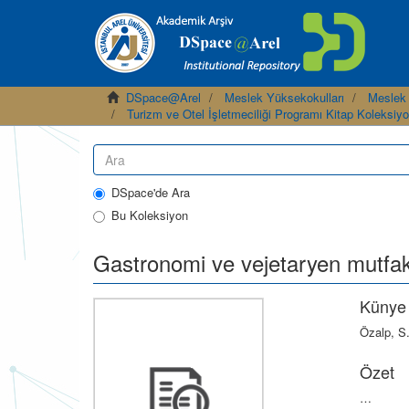
DSpace@Arel
Meslek Yüksekokulları
Meslek
Turizm ve Otel İşletmeciliği Programı Kitap Koleksiy
DSpace'de Ara
Bu Koleksiyon
Gastronomi ve vejetaryen mutfa
Künye
Özalp, S.
Özet
…