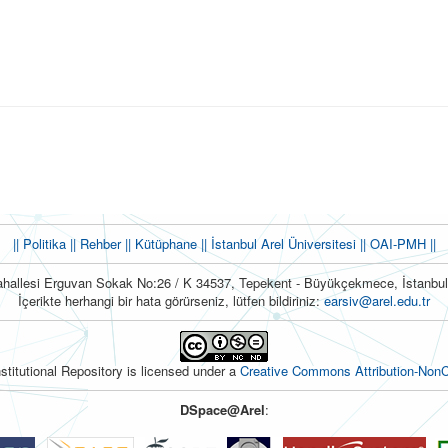
|| Politika
|| Rehber
|| Kütüphane
|| İstanbul Arel Üniversitesi ||
OAI-PMH ||
hallesi Erguvan Sokak No:26 / K 34537, Tepekent - Büyükçekmece, İstanb
İçerikte herhangi bir hata görürseniz, lütfen bildiriniz:
earsiv@arel.edu.tr
nstitutional Repository is licensed under a
Creative Commons Attribution-NonC
DSpace@Arel
: