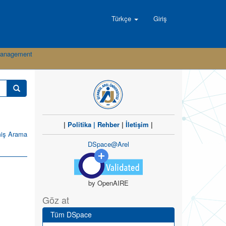
Türkçe
Giriş
 Management
|
Politika
|
Rehber
|
İletişim
|
miş Arama
DSpace@Arel
by OpenAIRE
Göz at
Tüm DSpace