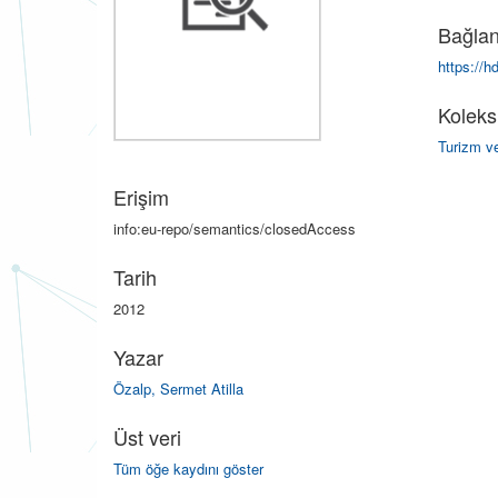
Bağlan
https://h
Koleks
Turizm ve
Erişim
info:eu-repo/semantics/closedAccess
Tarih
2012
Yazar
Özalp, Sermet Atilla
Üst veri
Tüm öğe kaydını göster